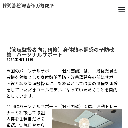
sogotairyoku Co., Ltd.
株式会社 総合体力研究所
【管理監督者向け研修】身体的不調感の予防改
善 パーソナルサポート
2024年 4月 11日
今回のパーソナルサポート（個別面談）は、一般従業員の
皆様を対象とした身体愁訴予防・改善講習会の前にサポー
ト役となる管理監督者に、対象者として改善の過程を体験
をしていただきロールモデルになっていただくことを目的
としています。
今回はパーソナルサポート（個別面談）では、
運動トレー
ナーと相談して取組
内容を１種目だけを
厳選、実施日やから